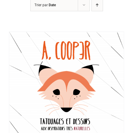
Trier par
Date