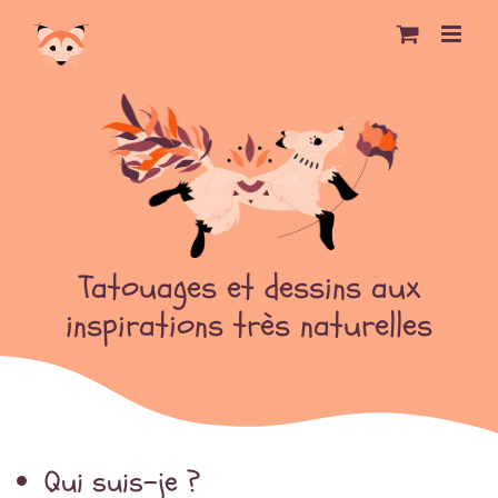
Passer
au
contenu
Tatouages et dessins aux
inspirations très naturelles
Qui suis-je ?