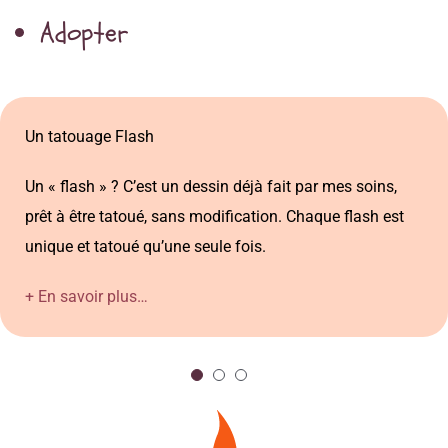
Adopter
Un tatouage Flash
Un projet sur mesure
Une illustration
Un « flash » ? C’est un dessin déjà fait par mes soins,
Il est possible de passer commande d’un tatouage sur
Si tu n’es pas encore prêt à franchir le cap du tatouage,
prêt à être tatoué, sans modification. Chaque flash est
mesure, selon tes envies et indications, dans mon
je peux aussi réaliser des illustrations numériques qui te
unique et tatoué qu’une seule fois.
univers graphique…
seront transmises par mail…
+ En savoir plus…
+ En savoir plus…
+ En savoir plus…