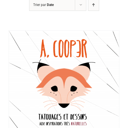
Trier par
Date